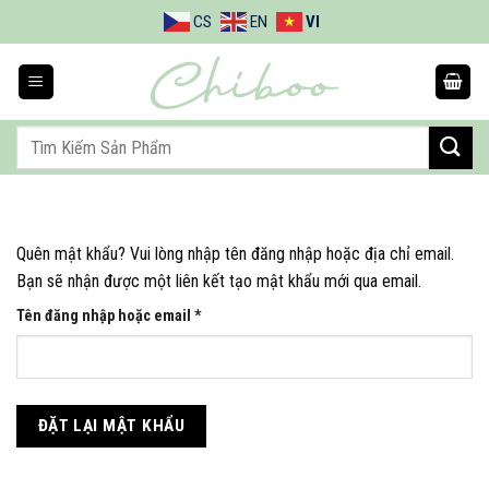
Bỏ
CS
EN
VI
qua
nội
dung
Tìm
kiếm:
Quên mật khẩu? Vui lòng nhập tên đăng nhập hoặc địa chỉ email.
Bạn sẽ nhận được một liên kết tạo mật khẩu mới qua email.
Bắt
Tên đăng nhập hoặc email
*
buộc
ĐẶT LẠI MẬT KHẨU