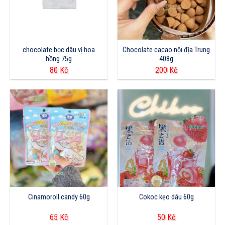
chocolate bọc dâu vị hoa
Chocolate cacao nội địa Trung
hồng 75g
408g
80
Kč
200
Kč
Cinamoroll candy 60g
Cokoc kẹo dâu 60g
65
Kč
50
Kč