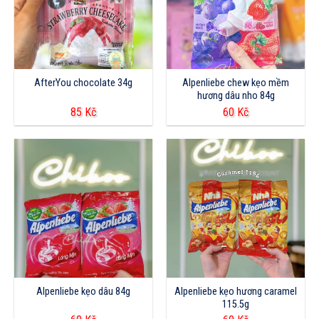
AfterYou chocolate 34g
Alpenliebe chew kẹo mềm
hương dâu nho 84g
85
Kč
60
Kč
Alpenliebe kẹo dâu 84g
Alpenliebe kẹo hương caramel
115.5g