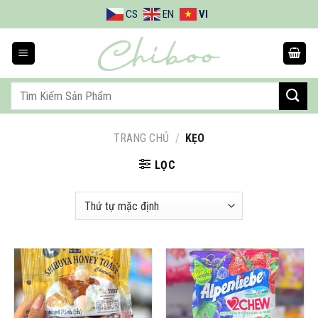
Bỏ
CS
EN
VI
qua
nội
dung
Tìm
kiếm:
TRANG CHỦ
/
KẸO
LỌC