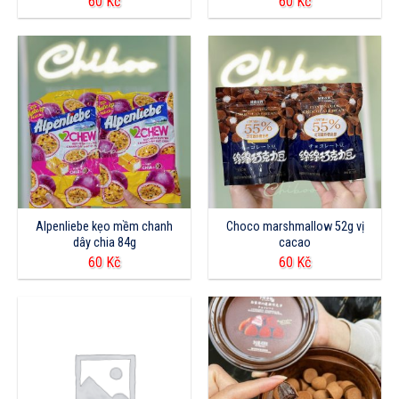
60
Kč
60
Kč
Alpenliebe kẹo mềm chanh
Choco marshmallow 52g vị
dây chia 84g
cacao
60
Kč
60
Kč