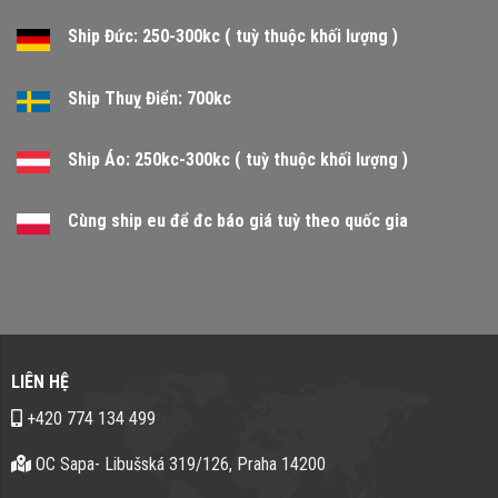
Ship Đức: 250-300kc ( tuỳ thuộc khối lượng )
Ship Thuỵ Điển: 700kc
Ship Áo: 250kc-300kc ( tuỳ thuộc khối lượng )
Cùng ship eu để đc báo giá tuỳ theo quốc gia
LIÊN HỆ
+420 774 134 499
OC Sapa- Libušská 319/126, Praha 14200