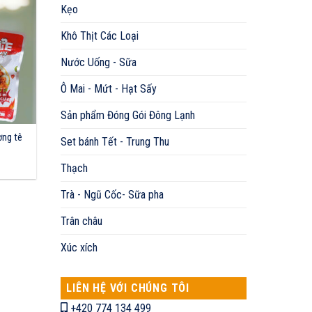
Kẹo
Khô Thịt Các Loại
Nước Uống - Sữa
Ô Mai - Mứt - Hạt Sấy
Sản phẩm Đóng Gói Đông Lạnh
ơng tê
Set bánh Tết - Trung Thu
Thạch
Trà - Ngũ Cốc- Sữa pha
Trân châu
Xúc xích
LIÊN HỆ VỚI CHÚNG TÔI
+420 774 134 499