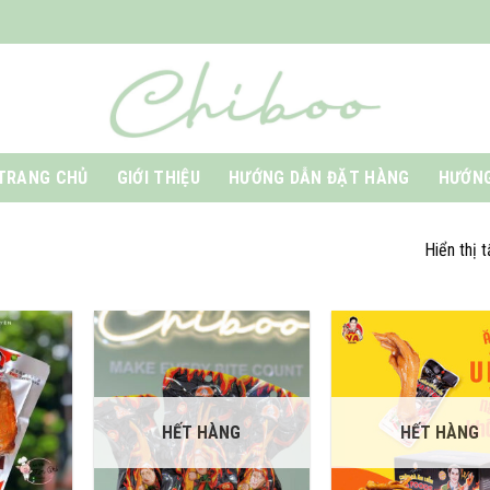
TRANG CHỦ
GIỚI THIỆU
HƯỚNG DẪN ĐẶT HÀNG
HƯỚNG
Hiển thị 
HẾT HÀNG
HẾT HÀNG