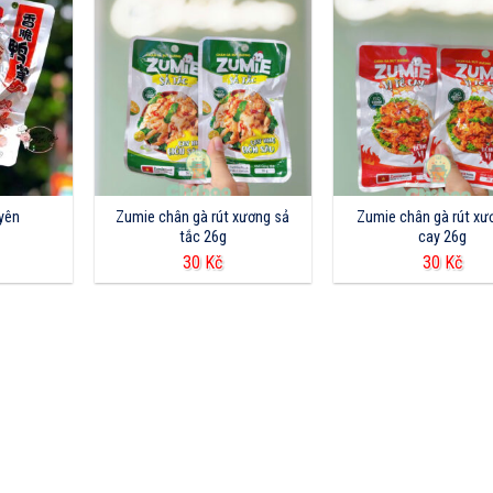
uyên
Zumie chân gà rút xương sả
Zumie chân gà rút xư
tắc 26g
cay 26g
30
Kč
30
Kč