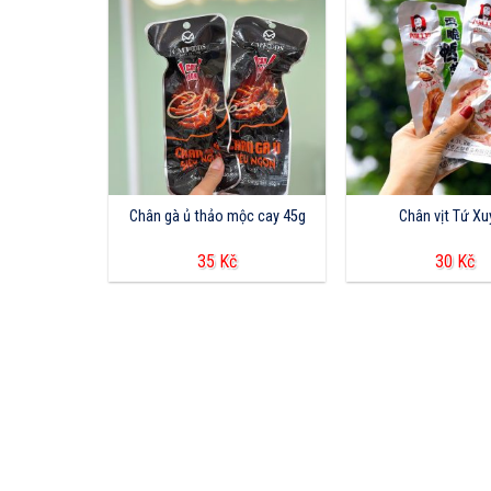
Chân gà ủ thảo mộc cay 45g
Chân vịt Tứ X
35
Kč
30
Kč