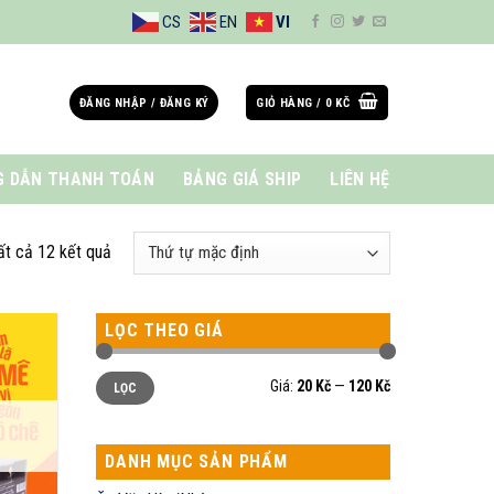
CS
EN
VI
ĐĂNG NHẬP / ĐĂNG KÝ
GIỎ HÀNG /
0
KČ
 DẪN THANH TOÁN
BẢNG GIÁ SHIP
LIÊN HỆ
tất cả 12 kết quả
LỌC THEO GIÁ
Giá
Giá
Giá:
20 Kč
—
120 Kč
LỌC
thấp
cao
nhất
nhất
DANH MỤC SẢN PHẨM