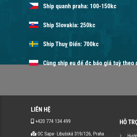
Ship quanh praha: 100-150kc
Ship Slovakia: 250kc
Ship Thuỵ Điển: 700kc
Cùng ship eu để đc báo giá tuỳ theo
LIÊN HỆ
+420 774 134 499
HỖ TR
OC Sapa- Libušská 319/126, Praha
Hướn