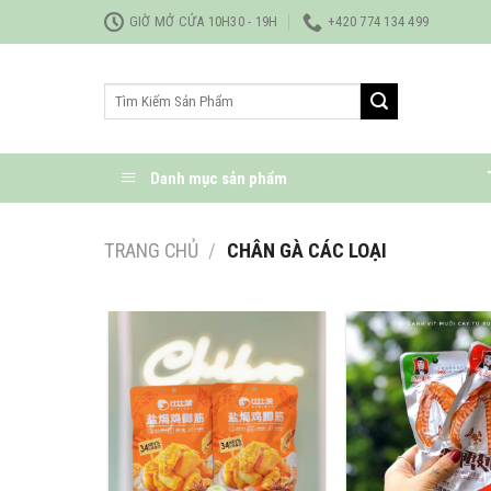
Bỏ
GIỜ MỞ CỬA 10H30 - 19H
+420 774 134 499
qua
nội
Tìm
dung
kiếm:
Danh mục sản phẩm
TRANG CHỦ
/
CHÂN GÀ CÁC LOẠI