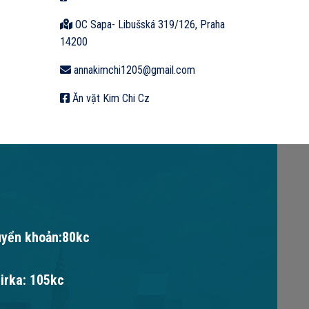
OC Sapa- Libušská 319/126, Praha
14200
annakimchi1205@gmail.com
Ăn vặt Kim Chi Cz
uyển khoản:80kc
irka: 105kc