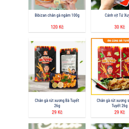
Bibizan chân gà ngâm 100g
Cánh vịt Tứ X
120
Kč
30
Kč
Chân gà rút xương Bà Tuyết
Chân gà rút xương s
26g
Tuyết 26g
29
Kč
29
Kč