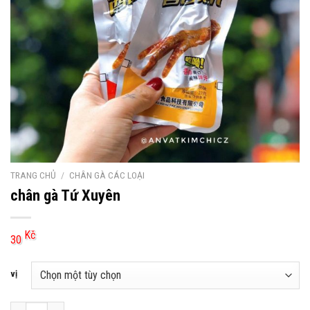
TRANG CHỦ
/
CHÂN GÀ CÁC LOẠI
chân gà Tứ Xuyên
Kč
30
vị
chân gà Tứ Xuyên số lượng