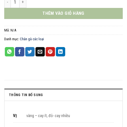
THÊM VÀO GIỎ HÀNG
Mã:
N/A
Danh mục:
Chân gà các loại
THÔNG TIN BỔ SUNG
VỊ
vàng – cay ít, đỏ- cay nhiều