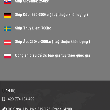
Ship Slovakia: 250kc
Ship Đức: 250-300kc ( tuỳ thuộc khối lượng )
Ship Thuỵ Điển: 700kc
Ship Áo: 250kc-300kc ( tuỳ thuộc khối lượng )
Cùng ship eu để đc báo giá tuỳ theo quốc gia
LIÊN HỆ
+420 774 134 499
OC Sapa- Libušská 319/126, Praha 14200