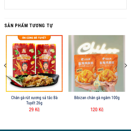
SẢN PHẨM TƯƠNG TỰ
Chân gà rút xương sả tắc Bà
Bibizan chân gà ngâm 100g
Tuyết 26g
29
Kč
120
Kč