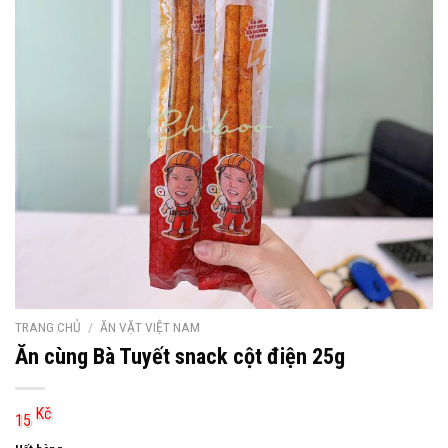
TRANG CHỦ
/
ĂN VẶT VIỆT NAM
Ăn cùng Bà Tuyết snack cột điện 25g
Kč
15