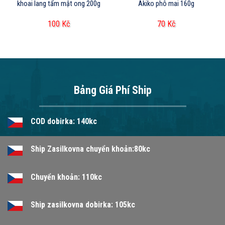
khoai lang tẩm mật ong 200g
Akiko phô mai 160g
100
Kč
70
Kč
Bảng Giá Phí Ship
COD dobirka: 140kc
Ship Zasilkovna chuyển khoản:80kc
Chuyển khoản: 110kc
Ship zasilkovna dobirka: 105kc