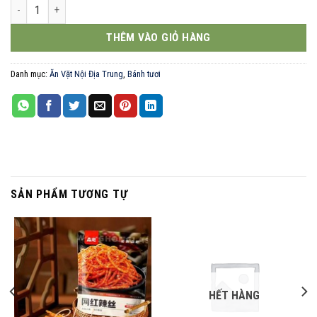
bánh bông lan tam giác dâu số lượng
THÊM VÀO GIỎ HÀNG
Danh mục:
Ăn Vặt Nội Địa Trung
,
Bánh tươi
SẢN PHẨM TƯƠNG TỰ
HẾT HÀNG