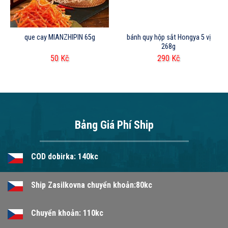
que cay MIANZHIPIN 65g
bánh quy hộp sắt Hongya 5 vị
268g
50
Kč
290
Kč
Bảng Giá Phí Ship
COD dobirka: 140kc
Ship Zasilkovna chuyển khoản:80kc
Chuyển khoản: 110kc