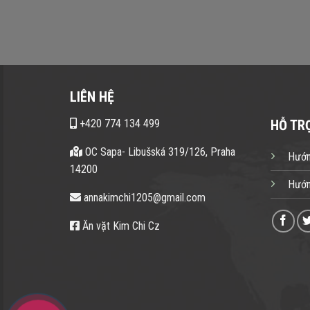
LIÊN HỆ
+420 774 134 499
HỖ TR
OC Sapa- Libušská 319/126, Praha
Hướn
14200
Hướn
annakimchi1205@gmail.com
Ăn vặt Kim Chi Cz