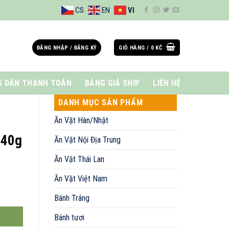
CS
EN
VI
ĐĂNG NHẬP / ĐĂNG KÝ
GIỎ HÀNG /
0
KČ
 DẪN THANH TOÁN
BẢNG GIÁ SHIP
LIÊN HỆ
DANH MỤC SẢN PHẨM
Ăn Vặt Hàn/Nhật
140g
Ăn Vặt Nội Địa Trung
Ăn Vặt Thái Lan
Ăn Vặt Việt Nam
Bánh Tráng
Bánh tươi