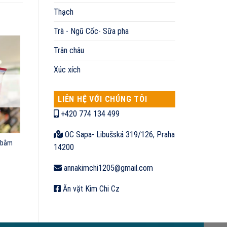
Thạch
Trà - Ngũ Cốc- Sữa pha
Trân châu
Xúc xích
LIÊN HỆ VỚI CHÚNG TÔI
+420 774 134 499
OC Sapa- Libušská 319/126, Praha
t bằm
14200
annakimchi1205@gmail.com
Ăn vặt Kim Chi Cz