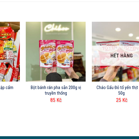
HẾT HÀNG
thập cẩm
Bột bánh rán pha sẵn 200g vị
Cháo Gấu Đỏ tổ yến thị
truyền thống
50g
85
Kč
25
Kč