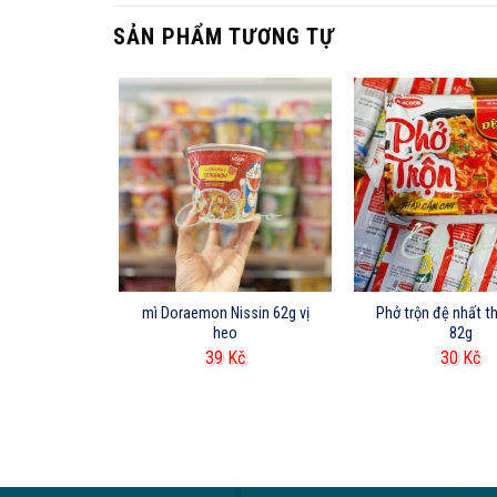
SẢN PHẨM TƯƠNG TỰ
trẻ em
mì Doraemon Nissin 62g vị
Phở trộn đệ nhất 
heo
82g
Kč
39
Kč
30
Kč