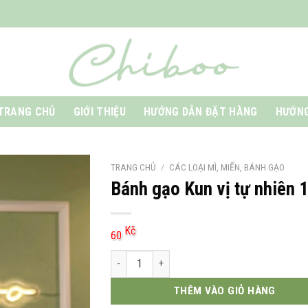
TRANG CHỦ
GIỚI THIỆU
HƯỚNG DẪN ĐẶT HÀNG
HƯỚNG
TRANG CHỦ
/
CÁC LOẠI MÌ, MIẾN, BÁNH GẠO
Bánh gạo Kun vị tự nhiên 
Kč
60
Bánh gạo Kun vị tự nhiên 140g số lượng
THÊM VÀO GIỎ HÀNG