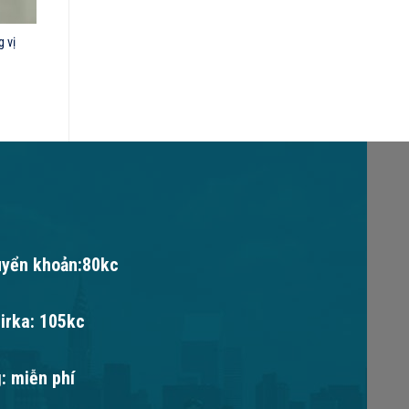
 vị
uyển khoản:80kc
irka: 105kc
: miễn phí