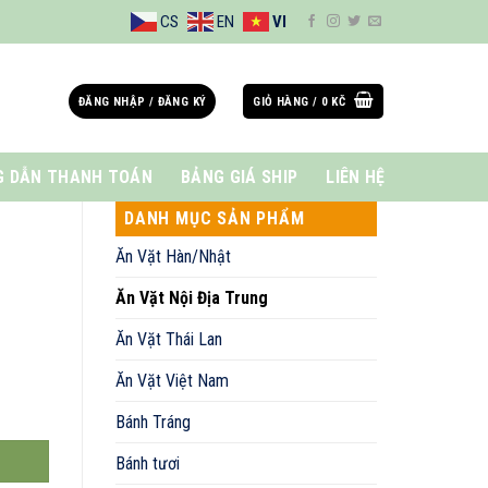
CS
EN
VI
ĐĂNG NHẬP / ĐĂNG KÝ
GIỎ HÀNG /
0
KČ
 DẪN THANH TOÁN
BẢNG GIÁ SHIP
LIÊN HỆ
DANH MỤC SẢN PHẨM
Ăn Vặt Hàn/Nhật
Ăn Vặt Nội Địa Trung
Ăn Vặt Thái Lan
Ăn Vặt Việt Nam
Bánh Tráng
Bánh tươi