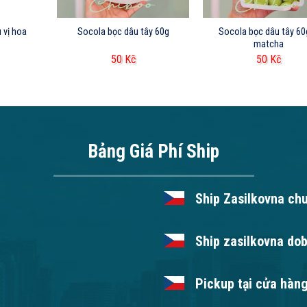
 vị hoa
Socola bọc dâu tây 60g
Socola bọc dâu tây 60g
matcha
50
Kč
50
Kč
Bảng Giá Phí Ship
Ship Zasilkovna ch
Ship zasilkovna dob
Pickup tại cửa hàng