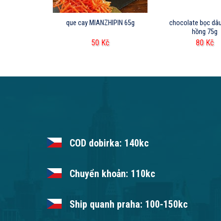
aramel 500g
que cay MIANZHIPIN 65g
chocolate bọc dâu
hồng 75g
Kč
50
Kč
80
Kč
COD dobirka: 140kc
Chuyển khoản: 110kc
Ship quanh praha: 100-150kc