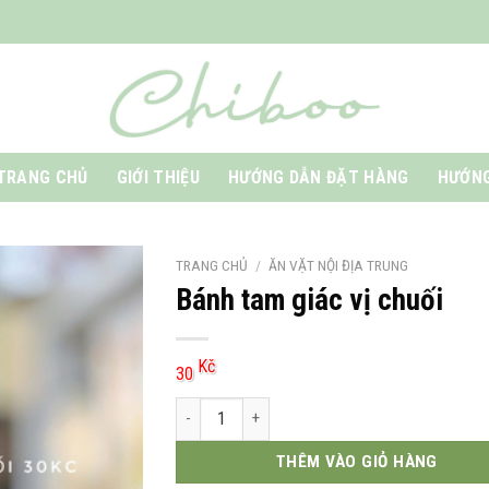
TRANG CHỦ
GIỚI THIỆU
HƯỚNG DẪN ĐẶT HÀNG
HƯỚNG
TRANG CHỦ
/
ĂN VẶT NỘI ĐỊA TRUNG
Bánh tam giác vị chuối
Kč
30
Bánh tam giác vị chuối số lượng
THÊM VÀO GIỎ HÀNG