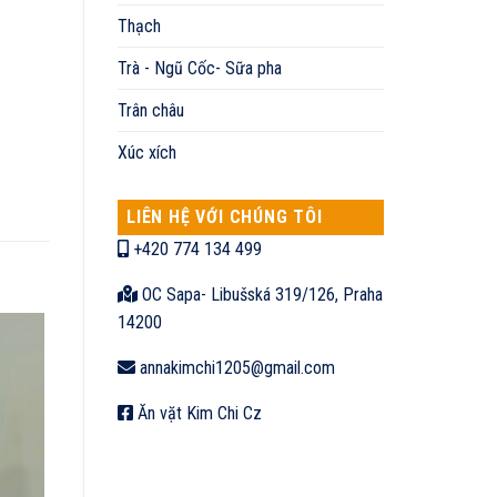
Thạch
Trà - Ngũ Cốc- Sữa pha
Trân châu
Xúc xích
LIÊN HỆ VỚI CHÚNG TÔI
+420 774 134 499
OC Sapa- Libušská 319/126, Praha
14200
annakimchi1205@gmail.com
Ăn vặt Kim Chi Cz