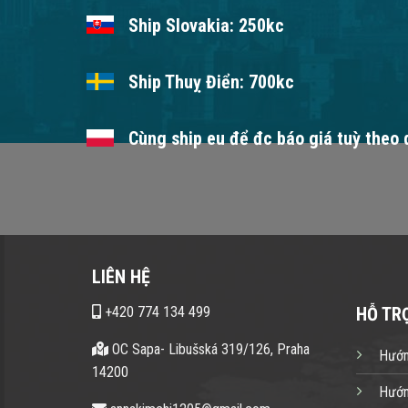
Ship Slovakia: 250kc
Ship Thuỵ Điển: 700kc
Cùng ship eu để đc báo giá tuỳ theo
LIÊN HỆ
+420 774 134 499
HỖ TR
OC Sapa- Libušská 319/126, Praha
Hướn
14200
Hướn