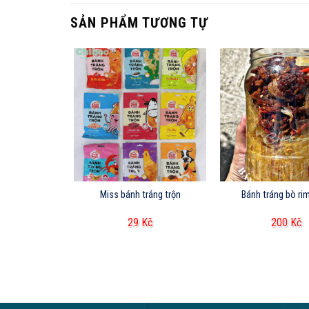
SẢN PHẨM TƯƠNG TỰ
 tép me cay
Miss bánh tráng trộn
Bánh tráng 
g
Kč
29
Kč
200
Kč