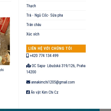
Thạch
Trà - Ngũ Cốc- Sữa pha
Trân châu
Xúc xích
LIÊN HỆ VỚI CHÚNG TÔI
+420 774 134 499
OC Sapa- Libušská 319/126, Praha
phi
14200
annakimchi1205@gmail.com
Ăn vặt Kim Chi Cz