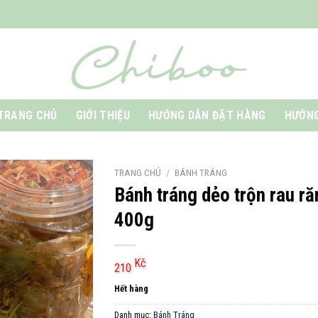
TRANG CHỦ
GIỚI THIỆU
HƯỚNG DẪN ĐẶT HÀNG
HƯỚNG
TRANG CHỦ
/
BÁNH TRÁNG
Bánh tráng dẻo trộn rau r
400g
Kč
210
Hết hàng
Danh mục:
Bánh Tráng