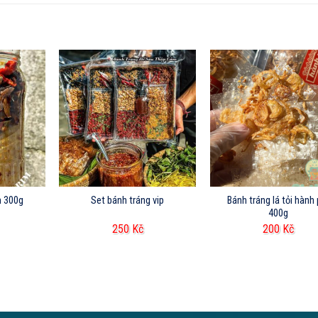
bò rim 300g
Set bánh tráng vip
Bánh tráng lá tỏi hành 
400g
250
Kč
200
Kč