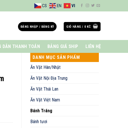
CS
EN
VI
ĐĂNG NHẬP / ĐĂNG KÝ
GIỎ HÀNG /
0
KČ
 DẪN THANH TOÁN
BẢNG GIÁ SHIP
LIÊN HỆ
DANH MỤC SẢN PHẨM
Ăn Vặt Hàn/Nhật
ăm
Ăn Vặt Nội Địa Trung
Ăn Vặt Thái Lan
Ăn Vặt Việt Nam
Bánh Tráng
Bánh tươi