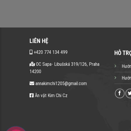
LIÊN HỆ
+420 774 134 499
HỖ TR
OC Sapa- Libušská 319/126, Praha
Hướn
14200
Hướn
annakimchi1205@gmail.com
Ăn vặt Kim Chi Cz