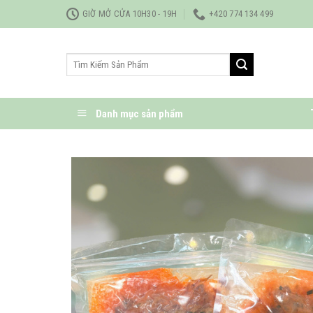
Bỏ
GIỜ MỞ CỬA 10H30 - 19H
+420 774 134 499
qua
nội
Tìm
dung
kiếm:
Danh mục sản phẩm