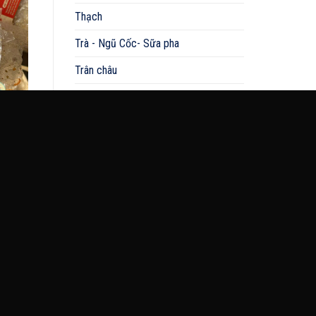
Thạch
Trà - Ngũ Cốc- Sữa pha
Trân châu
Xúc xích
phi
LIÊN HỆ VỚI CHÚNG TÔI
+420 774 134 499
OC Sapa- Libušská 319/126, Praha
14200
annakimchi1205@gmail.com
Ăn vặt Kim Chi Cz