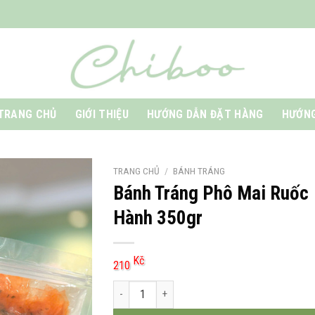
TRANG CHỦ
GIỚI THIỆU
HƯỚNG DẪN ĐẶT HÀNG
HƯỚNG
TRANG CHỦ
/
BÁNH TRÁNG
Bánh Tráng Phô Mai Ruốc
Hành 350gr
Kč
210
Bánh Tráng Phô Mai Ruốc Hành 350gr số lượng