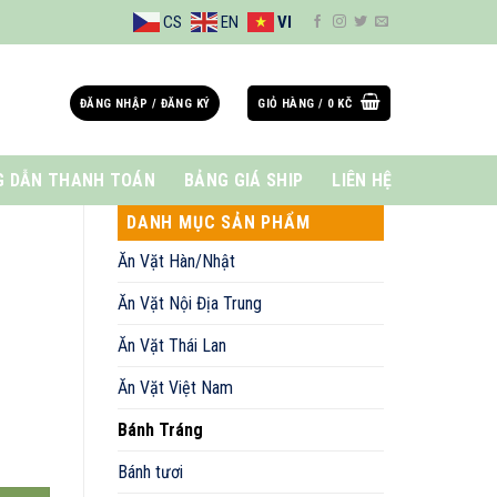
CS
EN
VI
ĐĂNG NHẬP / ĐĂNG KÝ
GIỎ HÀNG /
0
KČ
 DẪN THANH TOÁN
BẢNG GIÁ SHIP
LIÊN HỆ
DANH MỤC SẢN PHẨM
Ăn Vặt Hàn/Nhật
Ăn Vặt Nội Địa Trung
Ăn Vặt Thái Lan
Ăn Vặt Việt Nam
Bánh Tráng
Bánh tươi