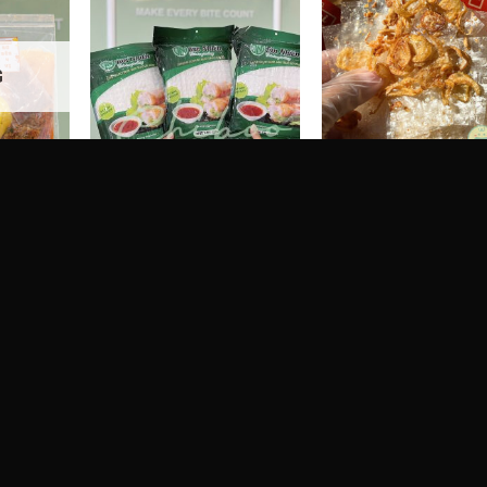
G
200g
Bánh tráng không nhúng Tân
Bánh tráng lá tỏi hành 
Nhiên 400g
400g
90
Kč
200
Kč