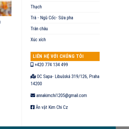
Thạch
Trà - Ngũ Cốc- Sữa pha
g
Trân châu
Xúc xích
LIÊN HỆ VỚI CHÚNG TÔI
+420 774 134 499
OC Sapa- Libušská 319/126, Praha
14200
annakimchi1205@gmail.com
Ăn vặt Kim Chi Cz