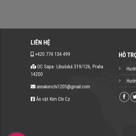
LIÊN HỆ
+420 774 134 499
HỖ TR
OC Sapa- Libušská 319/126, Praha
Hướn
14200
Hướn
annakimchi1205@gmail.com
Ăn vặt Kim Chi Cz