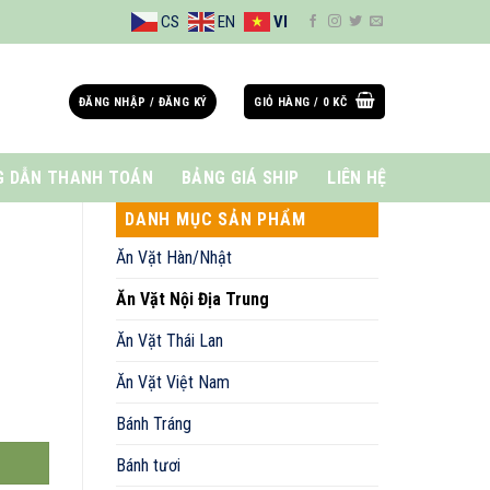
CS
EN
VI
ĐĂNG NHẬP / ĐĂNG KÝ
GIỎ HÀNG /
0
KČ
 DẪN THANH TOÁN
BẢNG GIÁ SHIP
LIÊN HỆ
DANH MỤC SẢN PHẨM
Ăn Vặt Hàn/Nhật
Ăn Vặt Nội Địa Trung
Ăn Vặt Thái Lan
Ăn Vặt Việt Nam
Bánh Tráng
Bánh tươi