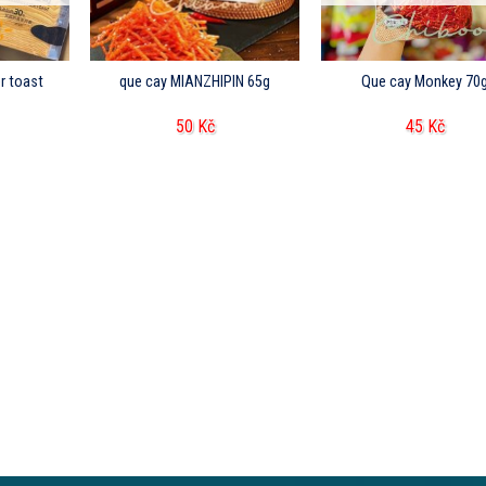
r toast
que cay MIANZHIPIN 65g
Que cay Monkey 70
50
Kč
45
Kč