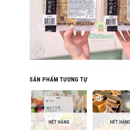
SẢN PHẨM TƯƠNG TỰ
HẾT HÀNG
HẾT HÀN