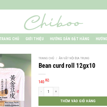
TRANG CHỦ
GIỚI THIỆU
HƯỚNG DẪN ĐẶT HÀNG
HƯỚNG
TRANG CHỦ
/
ĂN VẶT NỘI ĐỊA TRUNG
Bean curd roll 12gx10
Kč
140
Bean curd roll 12gx10 số lượng
THÊM VÀO GIỎ HÀNG