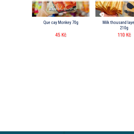
ZHIPIN 65g
Que cay Monkey 70g
Milk thousand laye
210g
Kč
45
Kč
110
Kč