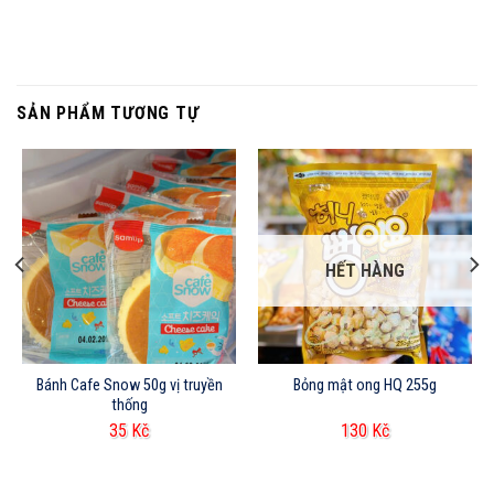
SẢN PHẨM TƯƠNG TỰ
HẾT HÀNG
Bánh Cafe Snow 50g vị truyền
Bỏng mật ong HQ 255g
thống
35
Kč
130
Kč