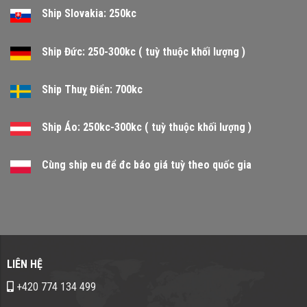
Ship Slovakia: 250kc
Ship Đức: 250-300kc ( tuỳ thuộc khối lượng )
Ship Thuỵ Điển: 700kc
Ship Áo: 250kc-300kc ( tuỳ thuộc khối lượng )
Cùng ship eu để đc báo giá tuỳ theo quốc gia
LIÊN HỆ
+420 774 134 499