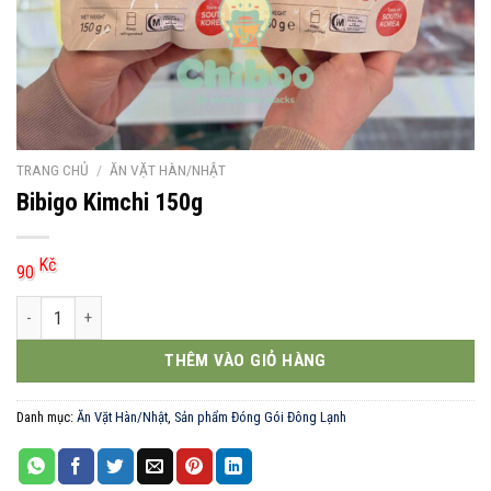
TRANG CHỦ
/
ĂN VẶT HÀN/NHẬT
Bibigo Kimchi 150g
Kč
90
Bibigo Kimchi 150g số lượng
THÊM VÀO GIỎ HÀNG
Danh mục:
Ăn Vặt Hàn/Nhật
,
Sản phẩm Đóng Gói Đông Lạnh