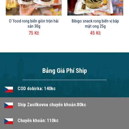
O´food rong biển giòn trộn hải
Bibigo snack rong biển vị bắp
sản 30g
mật ong 25g
75
Kč
45
Kč
Bảng Giá Phí Ship
COD dobirka: 140kc
Ship Zasilkovna chuyển khoản:80kc
Chuyển khoản: 110kc