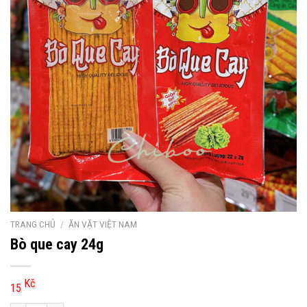
TRANG CHỦ
/
ĂN VẶT VIỆT NAM
Bò que cay 24g
Kč
15