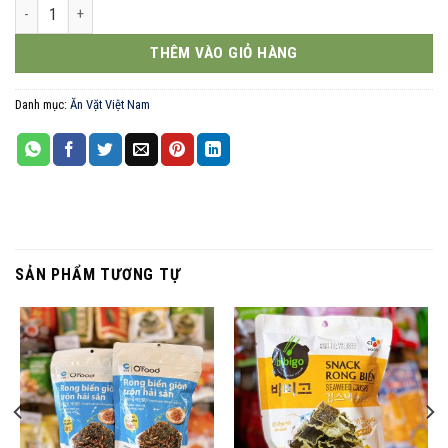
Bò que cay 24g số lượng
THÊM VÀO GIỎ HÀNG
Danh mục:
Ăn Vặt Việt Nam
SẢN PHẨM TƯƠNG TỰ