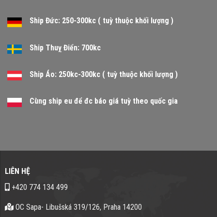
Ship Đức: 250-300kc ( tuỳ thuộc khối lượng )
Ship Thuỵ Điển: 700kc
Ship Áo: 250kc-300kc ( tuỳ thuộc khối lượng )
Cùng ship eu để đc báo giá tuỳ theo quốc gia
LIÊN HỆ
+420 774 134 499
OC Sapa- Libušská 319/126, Praha 14200