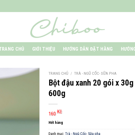
TRANG CHỦ
GIỚI THIỆU
HƯỚNG DẪN ĐẶT HÀNG
HƯỚNG
TRANG CHỦ
/
TRÀ - NGŨ CỐC- SỮA PHA
Bột đậu xanh 20 gói x 30g
600g
Kč
160
Hết hàng
Danh mục:
Trà - Ngũ Cốc- Sữa pha