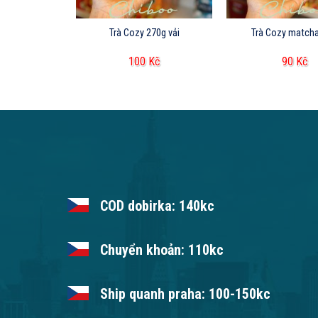
 đao 350g
Trà Cozy 270g vải
Trà Cozy matcha
Kč
100
Kč
90
Kč
COD dobirka: 140kc
Chuyển khoản: 110kc
Ship quanh praha: 100-150kc