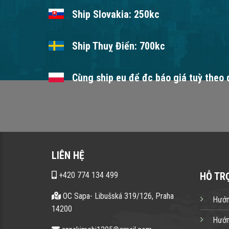
Ship Slovakia: 250kc
Ship Thuỵ Điển: 700kc
Cùng ship eu để đc báo giá tuỳ theo
LIÊN HỆ
+420 774 134 499
HỖ TR
OC Sapa- Libušská 319/126, Praha
Hướn
14200
Hướn