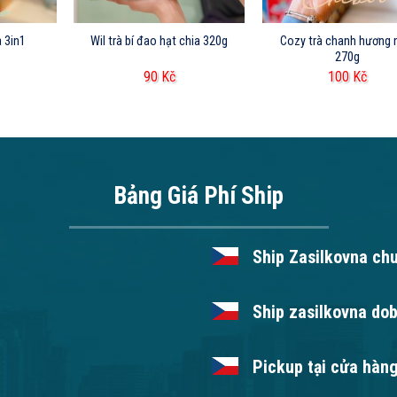
 3in1
Wil trà bí đao hạt chia 320g
Cozy trà chanh hương 
270g
90
Kč
100
Kč
Bảng Giá Phí Ship
Ship Zasilkovna ch
Ship zasilkovna dob
Pickup tại cửa hàng