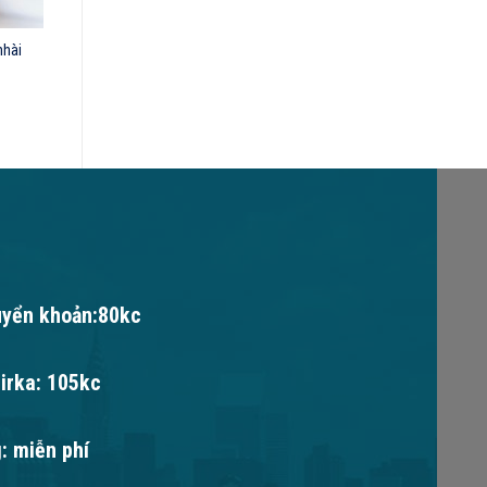
nhài
uyển khoản:80kc
irka: 105kc
: miễn phí