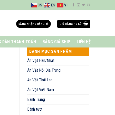
CS
EN
VI
ĐĂNG NHẬP / ĐĂNG KÝ
GIỎ HÀNG /
0
KČ
 DẪN THANH TOÁN
BẢNG GIÁ SHIP
LIÊN HỆ
DANH MỤC SẢN PHẨM
Ăn Vặt Hàn/Nhật
Ăn Vặt Nội Địa Trung
Ăn Vặt Thái Lan
Ăn Vặt Việt Nam
Bánh Tráng
Bánh tươi