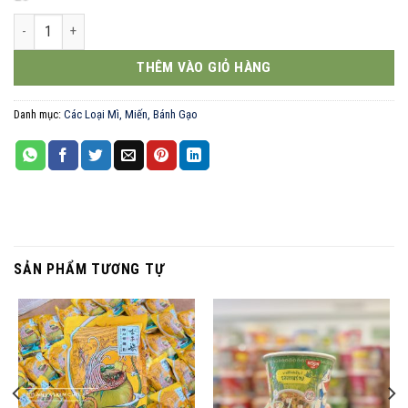
Bún bò Huế Hằng Nga 73g số lượng
THÊM VÀO GIỎ HÀNG
Danh mục:
Các Loại Mì, Miến, Bánh Gạo
SẢN PHẨM TƯƠNG TỰ