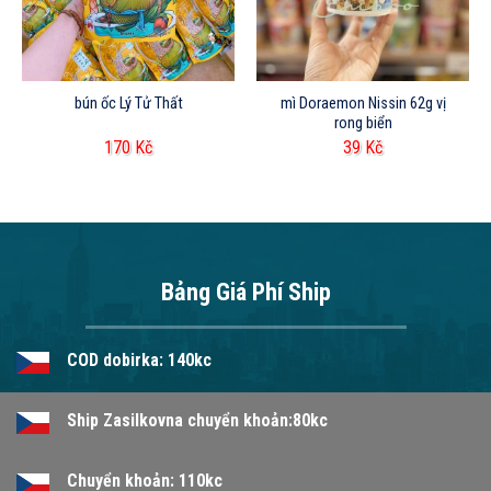
bún ốc Lý Tử Thất
mì Doraemon Nissin 62g vị
rong biển
170
Kč
39
Kč
Bảng Giá Phí Ship
COD dobirka: 140kc
Ship Zasilkovna chuyển khoản:80kc
Chuyển khoản: 110kc