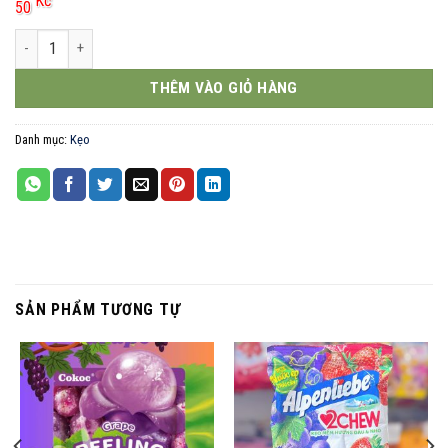
Kč
50
Cokoc kẹo dẻo bóc vỏ 75g vị soda số lượng
THÊM VÀO GIỎ HÀNG
Danh mục:
Kẹo
SẢN PHẨM TƯƠNG TỰ