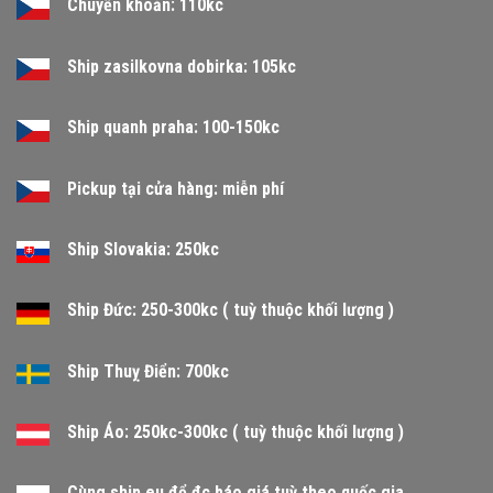
Chuyển khoản: 110kc
Ship zasilkovna dobirka: 105kc
Ship quanh praha: 100-150kc
Pickup tại cửa hàng: miễn phí
Ship Slovakia: 250kc
Ship Đức: 250-300kc ( tuỳ thuộc khối lượng )
Ship Thuỵ Điển: 700kc
Ship Áo: 250kc-300kc ( tuỳ thuộc khối lượng )
Cùng ship eu để đc báo giá tuỳ theo quốc gia