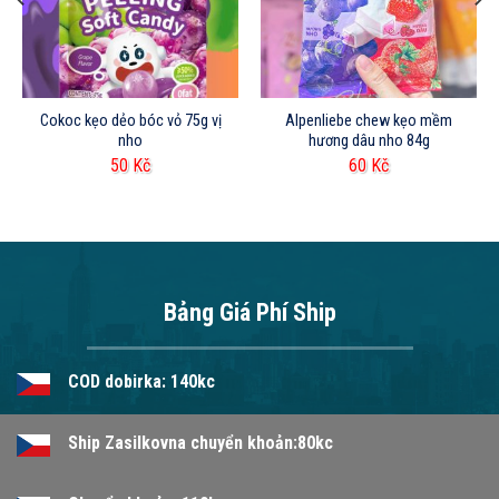
Cokoc kẹo dẻo bóc vỏ 75g vị
Alpenliebe chew kẹo mềm
nho
hương dâu nho 84g
50
Kč
60
Kč
Bảng Giá Phí Ship
COD dobirka: 140kc
Ship Zasilkovna chuyển khoản:80kc