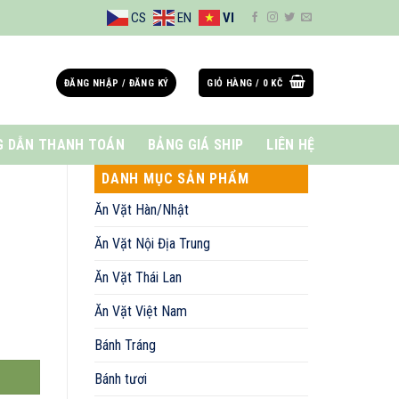
CS
EN
VI
ĐĂNG NHẬP / ĐĂNG KÝ
GIỎ HÀNG /
0
KČ
 DẪN THANH TOÁN
BẢNG GIÁ SHIP
LIÊN HỆ
DANH MỤC SẢN PHẨM
Ăn Vặt Hàn/Nhật
Ăn Vặt Nội Địa Trung
Ăn Vặt Thái Lan
Ăn Vặt Việt Nam
Bánh Tráng
Bánh tươi