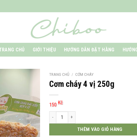
TRANG CHỦ
GIỚI THIỆU
HƯỚNG DẪN ĐẶT HÀNG
HƯỚNG
TRANG CHỦ
/
CƠM CHÁY
Cơm cháy 4 vị 250g
Kč
150
Cơm cháy 4 vị 250g số lượng
THÊM VÀO GIỎ HÀNG