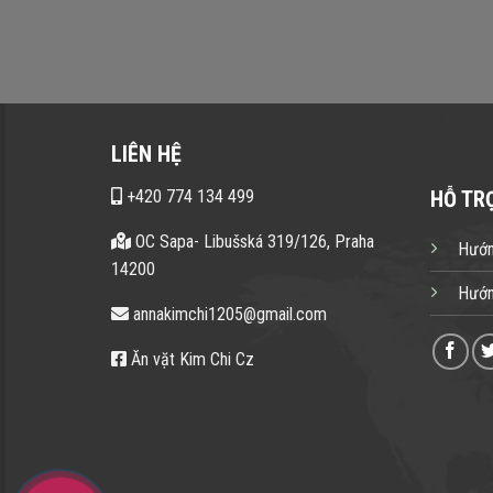
LIÊN HỆ
+420 774 134 499
HỖ TR
OC Sapa- Libušská 319/126, Praha
Hướn
14200
Hướn
annakimchi1205@gmail.com
Ăn vặt Kim Chi Cz