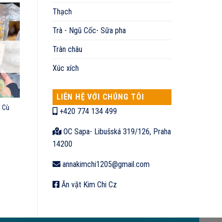
Thạch
Trà - Ngũ Cốc- Sữa pha
Trân châu
Xúc xích
LIÊN HỆ VỚI CHÚNG TÔI
g Cù
+420 774 134 499
OC Sapa- Libušská 319/126, Praha
14200
annakimchi1205@gmail.com
Ăn vặt Kim Chi Cz