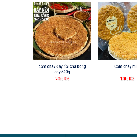
ồi không cay
cơm cháy đáy nồi chà bông
Cơm cháy mi
g
cay 500g
Kč
200
Kč
100
Kč