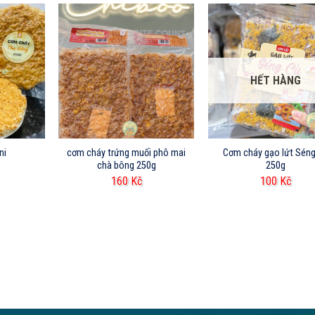
HẾT HÀNG
ni
cơm cháy trứng muối phô mai
Cơm cháy gạo lứt Sén
chà bông 250g
250g
160
Kč
100
Kč