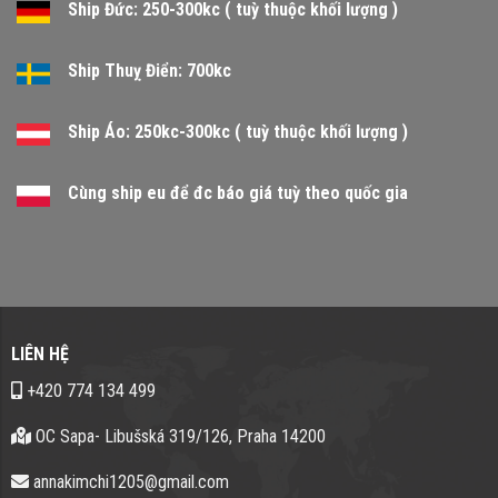
Ship Đức: 250-300kc ( tuỳ thuộc khối lượng )
Ship Thuỵ Điển: 700kc
Ship Áo: 250kc-300kc ( tuỳ thuộc khối lượng )
Cùng ship eu để đc báo giá tuỳ theo quốc gia
LIÊN HỆ
+420 774 134 499
OC Sapa- Libušská 319/126, Praha 14200
annakimchi1205@gmail.com