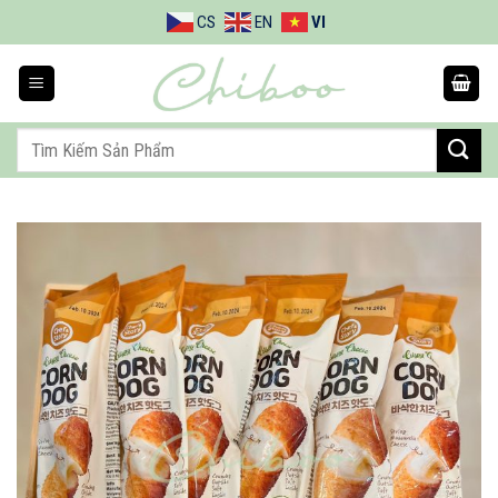
Bỏ
CS
EN
VI
qua
nội
dung
Tìm
kiếm: