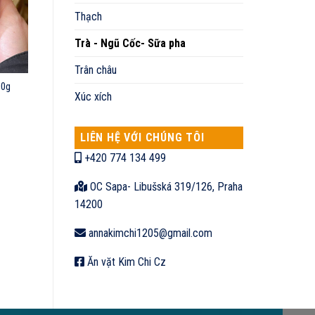
Thạch
Trà - Ngũ Cốc- Sữa pha
Trân châu
00g
Xúc xích
LIÊN HỆ VỚI CHÚNG TÔI
+420 774 134 499
OC Sapa- Libušská 319/126, Praha
14200
annakimchi1205@gmail.com
Ăn vặt Kim Chi Cz