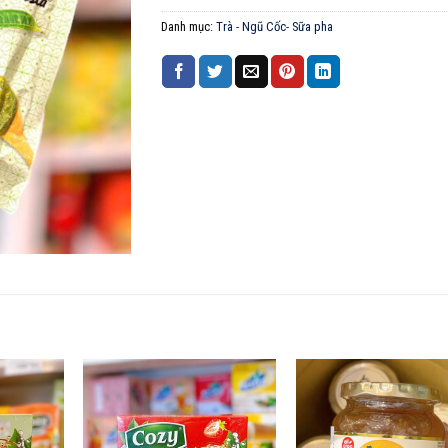
Danh mục:
Trà - Ngũ Cốc- Sữa pha