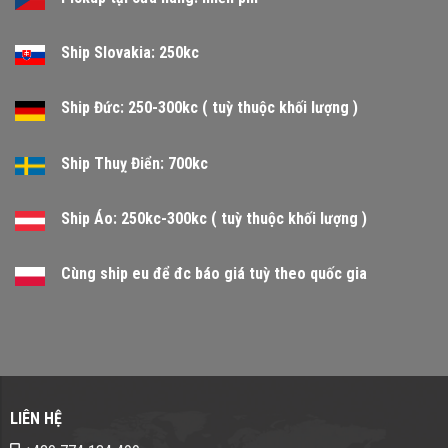
Ship Slovakia: 250kc
Ship Đức: 250-300kc ( tuỳ thuộc khối lượng )
Ship Thuỵ Điển: 700kc
Ship Áo: 250kc-300kc ( tuỳ thuộc khối lượng )
Cùng ship eu để đc báo giá tuỳ theo quốc gia
LIÊN HỆ