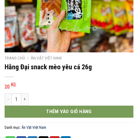
TRANG CHỦ
/
ĂN VẶT VIỆT NAM
Hằng Đại snack mèo yêu cá 26g
Kč
20
Hằng Đại snack mèo yêu cá 26g số lượng
THÊM VÀO GIỎ HÀNG
Danh mục:
Ăn Vặt Việt Nam