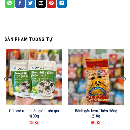
SẢN PHẨM TƯƠNG TỰ
O´food rong biển giòn trộn gia
Bánh gấu kem Thiên Hồng
vị 30g
210g
75
Kč
80
Kč