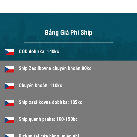
Bảng Giá Phí Ship
COD dobirka: 140kc
Ship Zasilkovna chuyển khoản:80kc
Chuyển khoản: 110kc
Ship zasilkovna dobirka: 105kc
Ship quanh praha: 100-150kc
Pickup tại cửa hàng: miễn phí