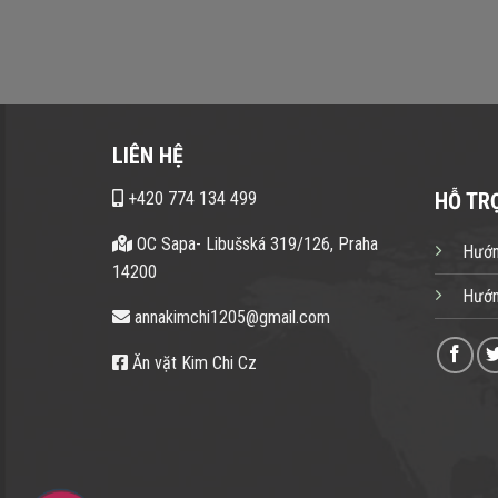
LIÊN HỆ
+420 774 134 499
HỖ TR
OC Sapa- Libušská 319/126, Praha
Hướn
14200
Hướn
annakimchi1205@gmail.com
Ăn vặt Kim Chi Cz