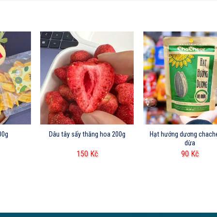
00g
Dâu tây sấy thăng hoa 200g
Hạt hướng dương chache
dừa
150
Kč
90
Kč