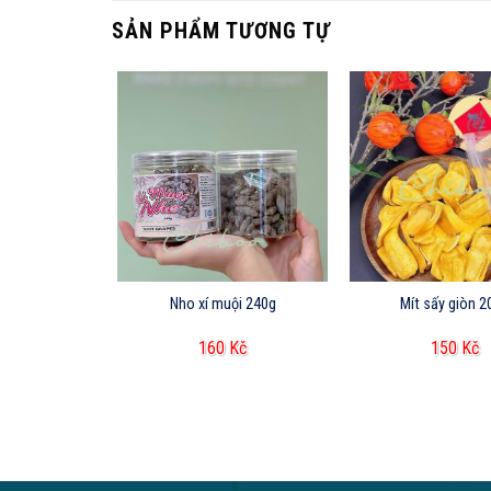
SẢN PHẨM TƯƠNG TỰ
ên 350g
Nho xí muội 240g
Mít sấy giòn 2
Kč
160
Kč
150
Kč