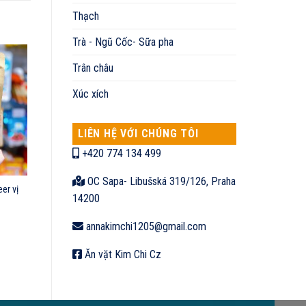
Thạch
Trà - Ngũ Cốc- Sữa pha
Trân châu
Xúc xích
LIÊN HỆ VỚI CHÚNG TÔI
+420 774 134 499
OC Sapa- Libušská 319/126, Praha
er vị
14200
annakimchi1205@gmail.com
Ăn vặt Kim Chi Cz