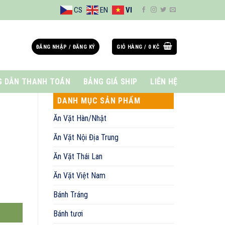
CS
EN
VI
ĐĂNG NHẬP / ĐĂNG KÝ
GIỎ HÀNG /
0
KČ
 DẪN THANH TOÁN
BẢNG GIÁ SHIP
LIÊN HỆ
DANH MỤC SẢN PHẨM
Ăn Vặt Hàn/Nhật
Ăn Vặt Nội Địa Trung
Ăn Vặt Thái Lan
Ăn Vặt Việt Nam
Bánh Tráng
Bánh tươi