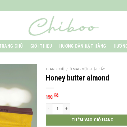
TRANG CHỦ
GIỚI THIỆU
HƯỚNG DẪN ĐẶT HÀNG
HƯỚNG
TRANG CHỦ
/
Ô MAI - MỨT - HẠT SẤY
Honey butter almond
Kč
150
Honey butter almond số lượng
THÊM VÀO GIỎ HÀNG