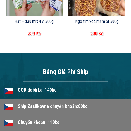
Hạt – đậu mix 4 vị 500g
Ngô tím xóc mắm ớt 500g
250
Kč
200
Kč
Bảng Giá Phí Ship
COD dobirka: 140kc
Ship Zasilkovna chuyển khoản:80kc
Chuyển khoản: 110kc