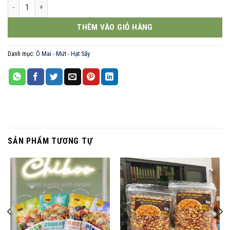
Kẹo me cay tuổi thơ 500g số lượng
THÊM VÀO GIỎ HÀNG
Danh mục:
Ô Mai - Mứt - Hạt Sấy
SẢN PHẨM TƯƠNG TỰ