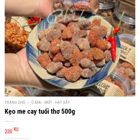
TRANG CHỦ
/
Ô MAI - MỨT - HẠT SẤY
Kẹo me cay tuổi thơ 500g
Kč
220