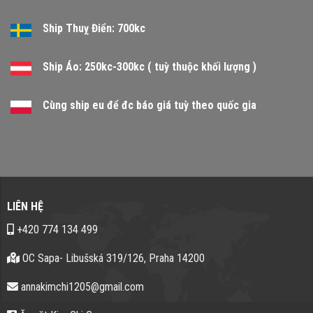
Ship Thuỵ Điển: 700kc
Ship Áo: 250kc-300kc ( tuỳ thuộc khối lượng )
Cùng ship eu để đc báo giá tuỳ theo quốc gia
LIÊN HỆ
+420 774 134 499
OC Sapa- Libušská 319/126, Praha 14200
annakimchi1205@gmail.com