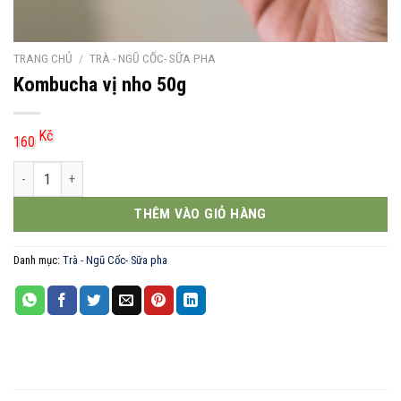
TRANG CHỦ
/
TRÀ - NGŨ CỐC- SỮA PHA
Kombucha vị nho 50g
Kč
160
Kombucha vị nho 50g số lượng
THÊM VÀO GIỎ HÀNG
Danh mục:
Trà - Ngũ Cốc- Sữa pha