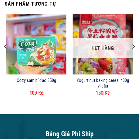
SẢN PHẨM TƯƠNG TỰ
HẾT HÀNG
Cozy sâm bí đao 350g
Yogurt nut baking cereal 400g
vị dâu
100
Kč
150
Kč
Bảng Giá Phí Ship