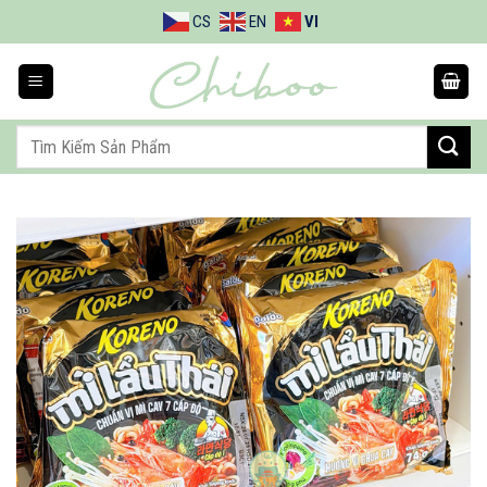
Bỏ
CS
EN
VI
qua
nội
dung
Tìm
kiếm: