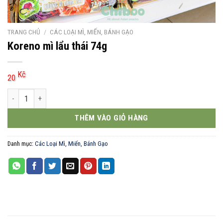
TRANG CHỦ
/
CÁC LOẠI MÌ, MIẾN, BÁNH GẠO
Koreno mì lẩu thái 74g
Kč
20
Koreno mì lẩu thái 74g số lượng
THÊM VÀO GIỎ HÀNG
Danh mục:
Các Loại Mì, Miến, Bánh Gạo