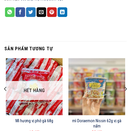
SẢN PHẨM TƯƠNG TỰ
HẾT HÀNG
Mì hương vị phở gà 68g
mì Doraemon Nissin 62g vị gà
nấm