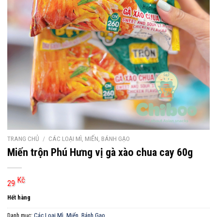
TRANG CHỦ
/
CÁC LOẠI MÌ, MIẾN, BÁNH GẠO
Miến trộn Phú Hưng vị gà xào chua cay 60g
Kč
29
Hết hàng
Danh mục:
Các Loại Mì, Miến, Bánh Gạo