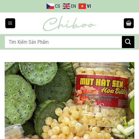
Bỏ
CS
EN
VI
qua
nội
dung
Tìm
kiếm: