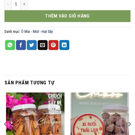
Mứt hạt sen Huế số lượng
THÊM VÀO GIỎ HÀNG
Danh mục:
Ô Mai - Mứt - Hạt Sấy
SẢN PHẨM TƯƠNG TỰ