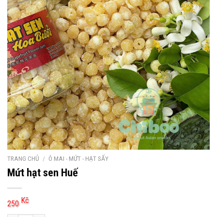
TRANG CHỦ
/
Ô MAI - MỨT - HẠT SẤY
Mứt hạt sen Huế
Kč
250