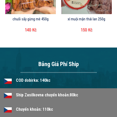
chuối sấy gừng mè 450g
xí muội mặn thái lan 250g
140
Kč
150
Kč
Bảng Giá Phí Ship
COD dobirka: 140kc
Ship Zasilkovna chuyển khoản:80kc
Chuyển khoản: 110kc