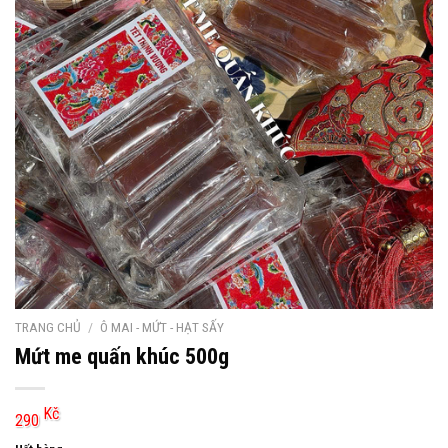
TRANG CHỦ
/
Ô MAI - MỨT - HẠT SẤY
Mứt me quấn khúc 500g
Kč
290