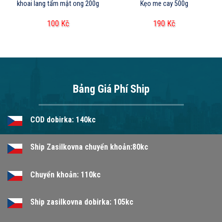
khoai lang tẩm mật ong 200g
Kẹo me cay 500g
100
Kč
190
Kč
Bảng Giá Phí Ship
COD dobirka: 140kc
Ship Zasilkovna chuyển khoản:80kc
Chuyển khoản: 110kc
Ship zasilkovna dobirka: 105kc