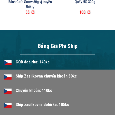
Bánh Cafe Snow 50g vị truyền
Quẩy HQ 300g
thống
35
Kč
100
Kč
Bảng Giá Phí Ship
COD dobirka: 140kc
Ship Zasilkovna chuyển khoản:80kc
Chuyển khoản: 110kc
Ship zasilkovna dobirka: 105kc