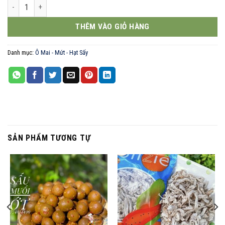
Ngô tím xóc mắm ớt 500g số lượng
THÊM VÀO GIỎ HÀNG
Danh mục:
Ô Mai - Mứt - Hạt Sấy
SẢN PHẨM TƯƠNG TỰ