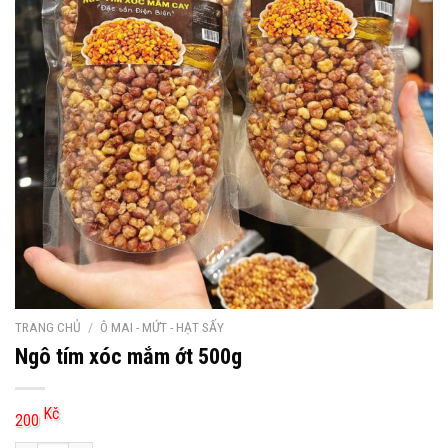
TRANG CHỦ
/
Ô MAI - MỨT - HẠT SẤY
Ngô tím xóc mắm ớt 500g
Kč
200