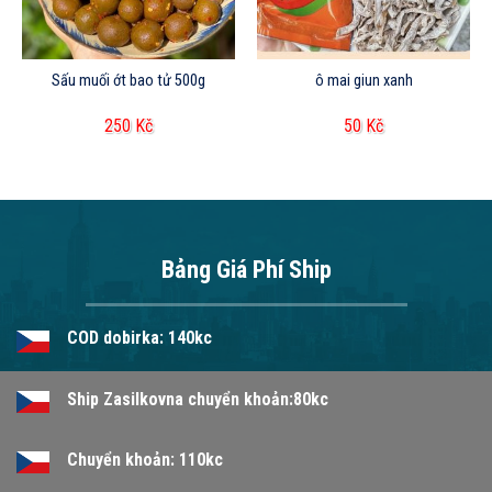
Sấu muối ớt bao tử 500g
ô mai giun xanh
250
Kč
50
Kč
Bảng Giá Phí Ship
COD dobirka: 140kc
Ship Zasilkovna chuyển khoản:80kc
Chuyển khoản: 110kc