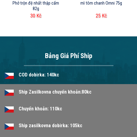
Phở trộn đệ nhất thập cẩm
mì tôm chanh Omni 75g
82g
30
Kč
25
Kč
Bảng Giá Phí Ship
COD dobirka: 140kc
Ship Zasilkovna chuyển khoản:80kc
Chuyển khoản: 110kc
Ship zasilkovna dobirka: 105kc