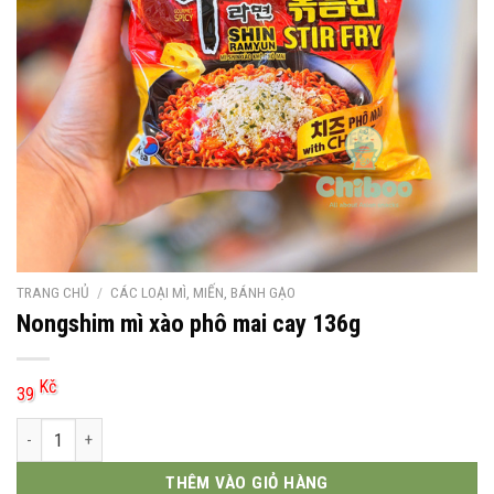
TRANG CHỦ
/
CÁC LOẠI MÌ, MIẾN, BÁNH GẠO
Nongshim mì xào phô mai cay 136g
Kč
39
Nongshim mì xào phô mai cay 136g số lượng
THÊM VÀO GIỎ HÀNG