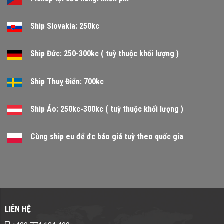
Ship Slovakia: 250kc
Ship Đức: 250-300kc ( tuỳ thuộc khối lượng )
Ship Thuỵ Điển: 700kc
Ship Áo: 250kc-300kc ( tuỳ thuộc khối lượng )
Cùng ship eu để đc báo giá tuỳ theo quốc gia
LIÊN HỆ