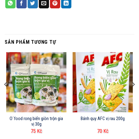
SẢN PHẨM TƯƠNG TỰ
O´food rong biển giòn trộn gia
Bánh quy AFC vị rau 200g
vị 30g
75
Kč
70
Kč