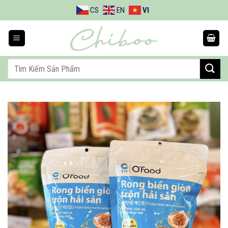
Bỏ
CS
EN
VI
qua
nội
dung
Tìm
kiếm: