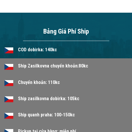
Bảng Giá Phí Ship
COD dobirka: 140kc
Ship Zasilkovna chuyển khoản:80kc
Chuyển khoản: 110kc
Ship zasilkovna dobirka: 105kc
Ship quanh praha: 100-150kc
Pickup tại cửa hàng: miễn phí