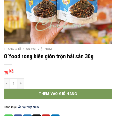
TRANG CHỦ
/
ĂN VẶT VIỆT NAM
O´food rong biển giòn trộn hải sản 30g
Kč
75
O´food rong biển giòn trộn hải sản 30g số lượng
THÊM VÀO GIỎ HÀNG
Danh mục:
Ăn Vặt Việt Nam