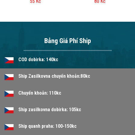
55
Kč
80
Kč
Bảng Giá Phí Ship
COD dobirka: 140kc
Ship Zasilkovna chuyển khoản:80kc
Chuyển khoản: 110kc
Ship zasilkovna dobirka: 105kc
Ship quanh praha: 100-150kc