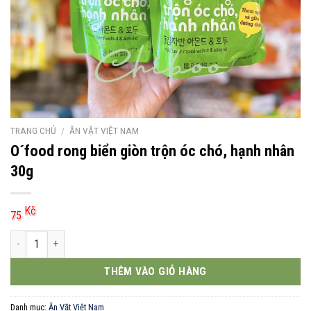
TRANG CHỦ
/
ĂN VẶT VIỆT NAM
O´food rong biển giòn trộn óc chó, hạnh nhân
30g
Kč
75
O´food rong biển giòn trộn óc chó, hạnh nhân 30g số lượng
THÊM VÀO GIỎ HÀNG
Danh mục:
Ăn Vặt Việt Nam