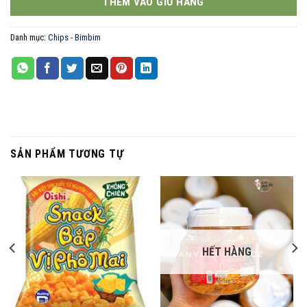
THÊM VÀO GIỎ HÀNG
Danh mục:
Chips - Bimbim
SẢN PHẨM TƯƠNG TỰ
HẾT HÀNG