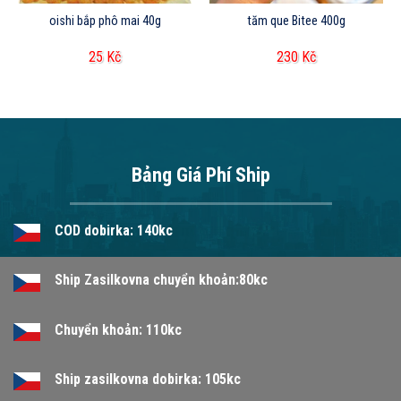
oishi bắp phô mai 40g
tăm que Bitee 400g
25
Kč
230
Kč
Bảng Giá Phí Ship
COD dobirka: 140kc
Ship Zasilkovna chuyển khoản:80kc
Chuyển khoản: 110kc
Ship zasilkovna dobirka: 105kc