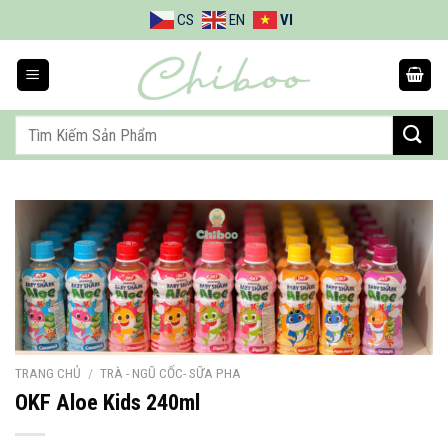
Bỏ
CS
EN
VI
qua
nội
dung
Tìm
kiếm:
TRANG CHỦ
/
TRÀ - NGŨ CỐC- SỮA PHA
OKF Aloe Kids 240ml