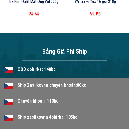
Trà Kim Quất Mật Ong Wil 325g
Wil trà vị đào 16 gói 318g
90
Kč
90
Kč
Bảng Giá Phí Ship
COD dobirka: 140kc
Ship Zasilkovna chuyển khoản:80kc
Chuyển khoản: 110kc
Ship zasilkovna dobirka: 105kc