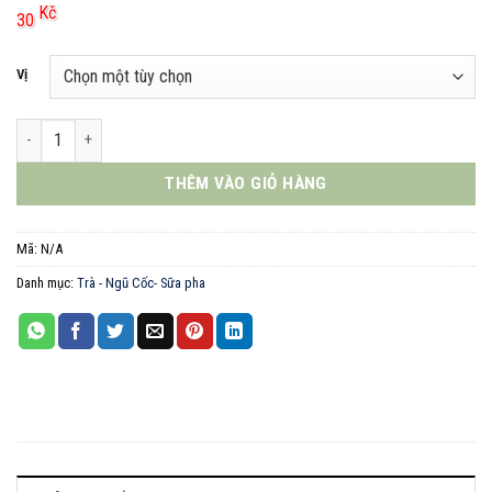
Kč
30
Vị
OKF Aloe Kids 240ml số lượng
THÊM VÀO GIỎ HÀNG
Mã:
N/A
Danh mục:
Trà - Ngũ Cốc- Sữa pha