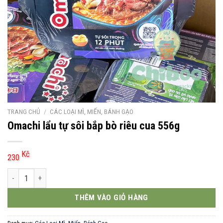
TRANG CHỦ
/
CÁC LOẠI MÌ, MIẾN, BÁNH GẠO
Omachi lẩu tự sôi bắp bò riêu cua 556g
Kč
230
Omachi lẩu tự sôi bắp bò riêu cua 556g số lượng
THÊM VÀO GIỎ HÀNG