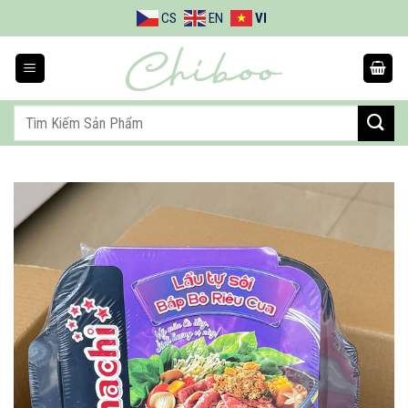
Bỏ
CS
EN
VI
qua
nội
dung
Tìm
kiếm: