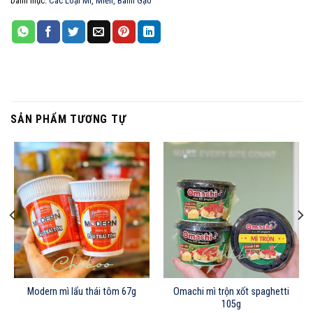
Danh mục:
Các Loại Mì, Miến, Bánh Gạo
SẢN PHẨM TƯƠNG TỰ
Modern mì lẩu thái tôm 67g
Omachi mì trộn xốt spaghetti
105g