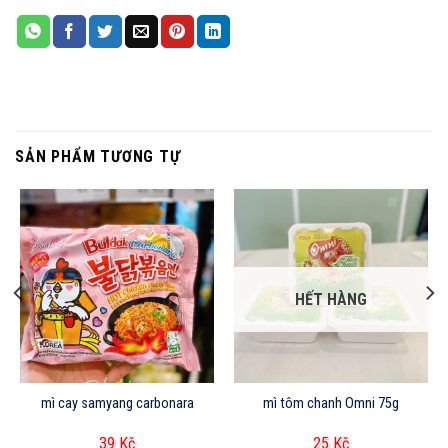
SẢN PHẨM TƯƠNG TỰ
HẾT HÀNG
mì cay samyang carbonara
mì tôm chanh Omni 75g
39
Kč
25
Kč