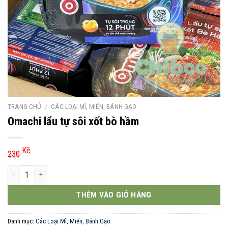
TRANG CHỦ
/
CÁC LOẠI MÌ, MIẾN, BÁNH GẠO
Omachi lẩu tự sôi xốt bò hầm
Kč
230
Omachi lẩu tự sôi xốt bò hầm số lượng
THÊM VÀO GIỎ HÀNG
Danh mục:
Các Loại Mì, Miến, Bánh Gạo