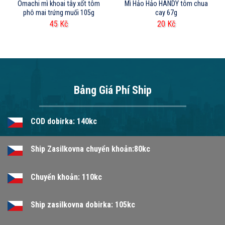
Omachi mì khoai tây xốt tôm
Mì Hảo Hảo HANDY tôm chua
phô mai trứng muối 105g
cay 67g
45
Kč
20
Kč
Bảng Giá Phí Ship
COD dobirka: 140kc
Ship Zasilkovna chuyển khoản:80kc
Chuyển khoản: 110kc
Ship zasilkovna dobirka: 105kc