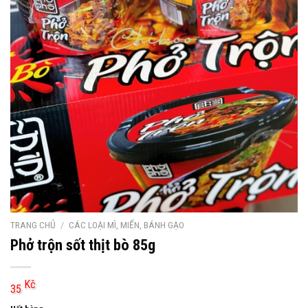
TRANG CHỦ
/
CÁC LOẠI MÌ, MIẾN, BÁNH GẠO
Phở trộn sốt thịt bò 85g
Kč
35