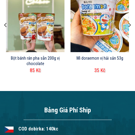
Bột bánh rán pha sẵn 200g vị
Mì doraemon vị hải sản 53g
chocolate
85
Kč
35
Kč
Bảng Giá Phí Ship
COD dobirka: 140kc