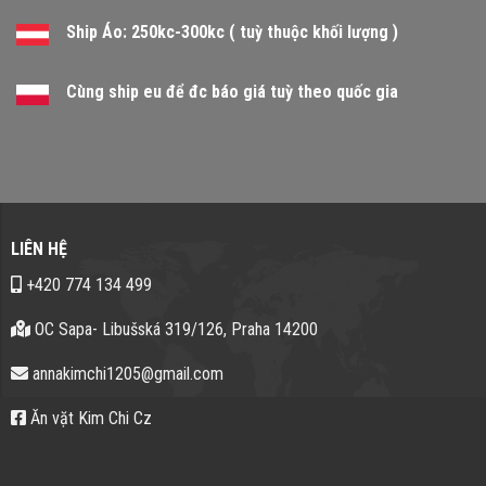
Ship Áo: 250kc-300kc ( tuỳ thuộc khối lượng )
Cùng ship eu để đc báo giá tuỳ theo quốc gia
LIÊN HỆ
+420 774 134 499
OC Sapa- Libušská 319/126, Praha 14200
annakimchi1205@gmail.com
Ăn vặt Kim Chi Cz