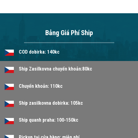
Bảng Giá Phí Ship
COD dobirka: 140kc
Ship Zasilkovna chuyển khoản:80kc
Chuyển khoản: 110kc
Ship zasilkovna dobirka: 105kc
Ship quanh praha: 100-150kc
Pickup tại cửa hàng: miễn phí