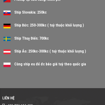
Ship Slovakia: 250kc
Ship Đức: 250-300kc ( tuỳ thuộc khối lượng )
Ship Thuỵ Điển: 700kc
Ship Áo: 250kc-300kc ( tuỳ thuộc khối lượng )
Cùng ship eu để đc báo giá tuỳ theo quốc gia
LIÊN HỆ