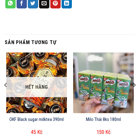
SẢN PHẨM TƯƠNG TỰ
HẾT HÀNG
OKF Black sugar milktea 390ml
Milo Thái 8ks 180ml
45
Kč
150
Kč