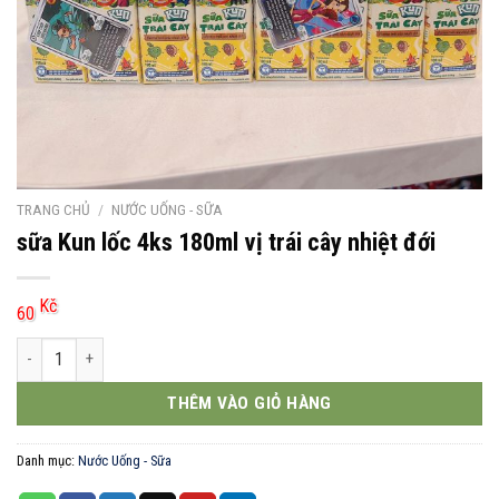
TRANG CHỦ
/
NƯỚC UỐNG - SỮA
sữa Kun lốc 4ks 180ml vị trái cây nhiệt đới
Kč
60
sữa Kun lốc 4ks 180ml vị trái cây nhiệt đới số lượng
THÊM VÀO GIỎ HÀNG
Danh mục:
Nước Uống - Sữa