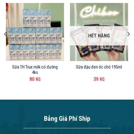
HẾT HÀNG
Sữa TH True milk có đường
Sữa đậu đen óc chó 195ml
4ks
80
Kč
39
Kč
Bảng Giá Phí Ship