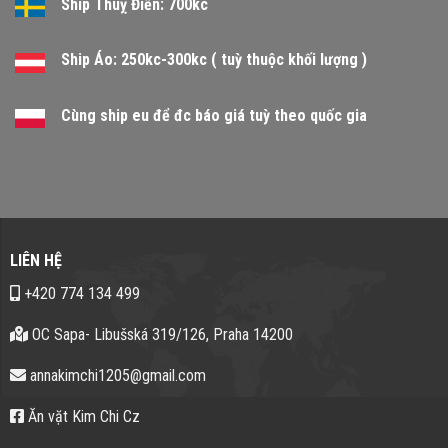
Ship Thuỵ Điển: 700kc
Ship Áo: 250kc-300kc ( tuỳ thuộc khối lượng )
Cùng ship eu để đc báo giá tuỳ theo quốc gia
LIÊN HỆ
+420 774 134 499
OC Sapa- Libušská 319/126, Praha 14200
annakimchi1205@gmail.com
Ăn vặt Kim Chi Cz