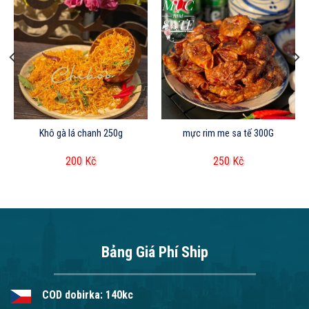
Khô gà lá chanh 250g
mực rim me sa tế 300G
200
Kč
250
Kč
Bảng Giá Phí Ship
COD dobirka: 140kc