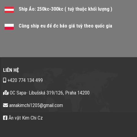
Ship Áo: 250kc-300kc ( tuỳ thuộc khối lượng )
Cùng ship eu để đc báo giá tuỳ theo quốc gia
LIÊN HỆ
+420 774 134 499
OC Sapa- Libušská 319/126, Praha 14200
annakimchi1205@gmail.com
Ăn vặt Kim Chi Cz