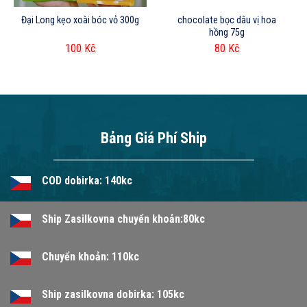
Đại Long kẹo xoài bóc vỏ 300g
chocolate bọc dâu vị hoa
hồng 75g
100
Kč
80
Kč
Bảng Giá Phí Ship
COD dobirka: 140kc
Ship Zasilkovna chuyển khoản:80kc
Chuyển khoản: 110kc
Ship zasilkovna dobirka: 105kc