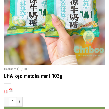
TRANG CHỦ
/
KẸO
UHA kẹo matcha mint 103g
Kč
80
UHA kẹo matcha mint 103g số lượng