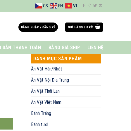
CS
EN
VI
ĐĂNG NHẬP / ĐĂNG KÝ
GIỎ HÀNG /
0
KČ
 DẪN THANH TOÁN
BẢNG GIÁ SHIP
LIÊN HỆ
DANH MỤC SẢN PHẨM
Ăn Vặt Hàn/Nhật
Ăn Vặt Nội Địa Trung
Ăn Vặt Thái Lan
Ăn Vặt Việt Nam
Bánh Tráng
Bánh tươi