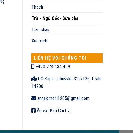
18g
Thạch
Trà - Ngũ Cốc- Sữa pha
Trân châu
Xúc xích
LIÊN HỆ VỚI CHÚNG TÔI
+420 774 134 499
OC Sapa- Libušská 319/126, Praha
14200
annakimchi1205@gmail.com
Ăn vặt Kim Chi Cz