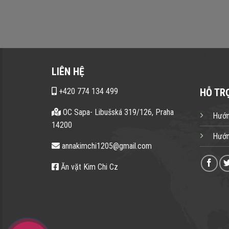
LIÊN HỆ
+420 774 134 499
HỖ TR
OC Sapa- Libušská 319/126, Praha
Hướn
14200
Hướn
annakimchi1205@gmail.com
Ăn vặt Kim Chi Cz