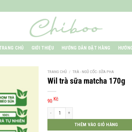
TRANG CHỦ
GIỚI THIỆU
HƯỚNG DẪN ĐẶT HÀNG
HƯỚNG
TRANG CHỦ
/
TRÀ - NGŨ CỐC- SỮA PHA
Wil trà sữa matcha 170g
Kč
90
Wil trà sữa matcha 170g số lượng
THÊM VÀO GIỎ HÀNG