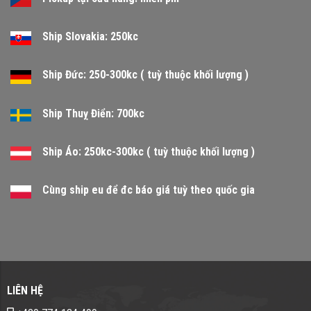
Ship Slovakia: 250kc
Ship Đức: 250-300kc ( tuỳ thuộc khối lượng )
Ship Thuỵ Điển: 700kc
Ship Áo: 250kc-300kc ( tuỳ thuộc khối lượng )
Cùng ship eu để đc báo giá tuỳ theo quốc gia
LIÊN HỆ