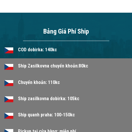
Bảng Giá Phí Ship
COD dobirka: 140kc
Ship Zasilkovna chuyển khoản:80kc
Chuyển khoản: 110kc
Ship zasilkovna dobirka: 105kc
Ship quanh praha: 100-150kc
Pickup tại cửa hàng: miễn phí