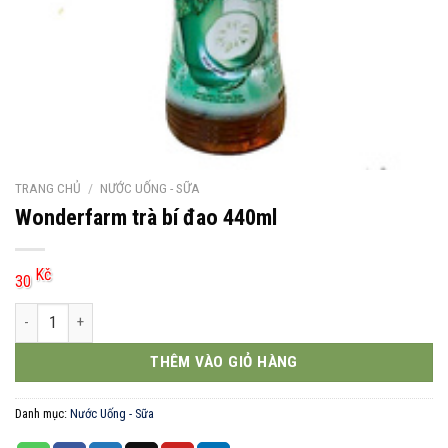
TRANG CHỦ
/
NƯỚC UỐNG - SỮA
Wonderfarm trà bí đao 440ml
Kč
30
Wonderfarm trà bí đao 440ml số lượng
THÊM VÀO GIỎ HÀNG
Danh mục:
Nước Uống - Sữa