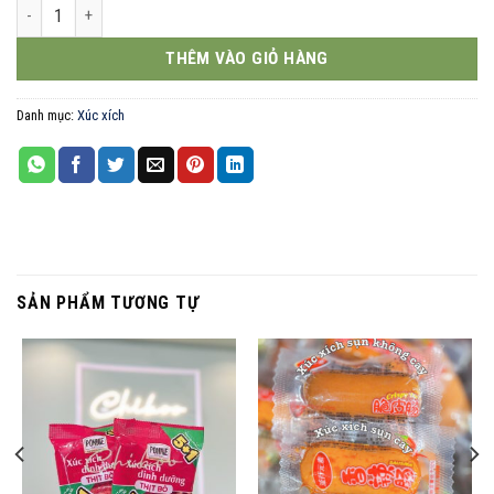
Xúc xích sụn 7 viên 42g số lượng
THÊM VÀO GIỎ HÀNG
Danh mục:
Xúc xích
SẢN PHẨM TƯƠNG TỰ