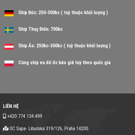
Ship Đức: 250-300kc ( tuỳ thuộc khối lượng )
Ship Thuỵ Điển: 700kc
Ship Áo: 250kc-300kc ( tuỳ thuộc khối lượng )
Cùng ship eu để đc báo giá tuỳ theo quốc gia
LIÊN HỆ
+420 774 134 499
OC Sapa- Libušská 319/126, Praha 14200