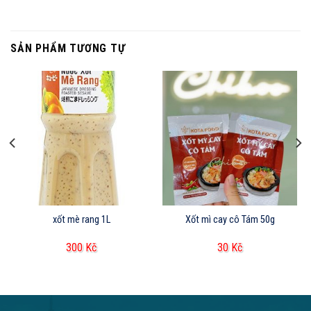
SẢN PHẨM TƯƠNG TỰ
xốt mè rang 1L
Xốt mì cay cô Tám 50g
300
Kč
30
Kč