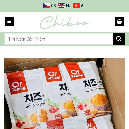
Bỏ
CS
EN
VI
qua
nội
dung
Tìm
kiếm: