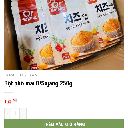
TRANG CHỦ
/
GIA VỊ
Bột phô mai O!Sajang 250g
Kč
150
Bột phô mai O!Sajang 250g số lượng
THÊM VÀO GIỎ HÀNG