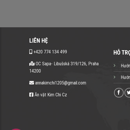
LIÊN HỆ
+420 774 134 499
HỖ TR
OC Sapa- Libušská 319/126, Praha
Hướn
14200
Hướn
annakimchi1205@gmail.com
Ăn vặt Kim Chi Cz