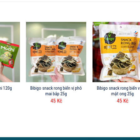
hi 120g
Bibigo snack rong biển vị phô
Bibigo snack rong biển v
mai bắp 25g
mật ong 25g
45
Kč
45
Kč