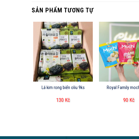
SẢN PHẨM TƯƠNG TỰ
n ngũ cốc HQ
Lá kim rong biển oliu 9ks
Royal Family moc
g
Kč
130
Kč
90
Kč