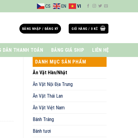
CS
EN
VI
ĐĂNG NHẬP / ĐĂNG KÝ
GIỎ HÀNG /
0
KČ
 DẪN THANH TOÁN
BẢNG GIÁ SHIP
LIÊN HỆ
DANH MỤC SẢN PHẨM
Ăn Vặt Hàn/Nhật
Ăn Vặt Nội Địa Trung
Ăn Vặt Thái Lan
Ăn Vặt Việt Nam
Bánh Tráng
Bánh tươi