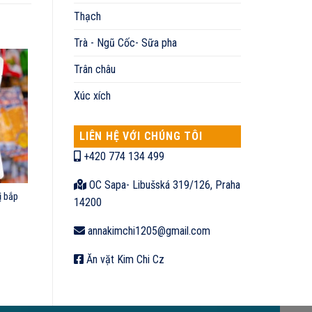
Thạch
Trà - Ngũ Cốc- Sữa pha
Trân châu
Xúc xích
LIÊN HỆ VỚI CHÚNG TÔI
+420 774 134 499
OC Sapa- Libušská 319/126, Praha
ị bắp
14200
annakimchi1205@gmail.com
Ăn vặt Kim Chi Cz