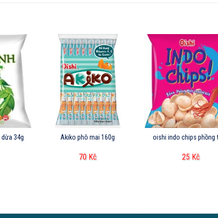
c dừa 34g
Akiko phô mai 160g
oishi indo chips phồng
70
Kč
25
Kč