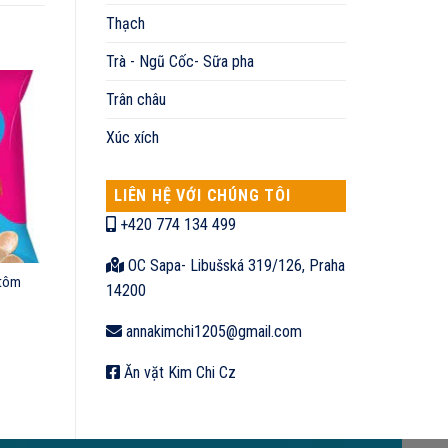
Thạch
Trà - Ngũ Cốc- Sữa pha
Trân châu
Xúc xích
LIÊN HỆ VỚI CHÚNG TÔI
+420 774 134 499
OC Sapa- Libušská 319/126, Praha
 tôm
14200
annakimchi1205@gmail.com
Ăn vặt Kim Chi Cz