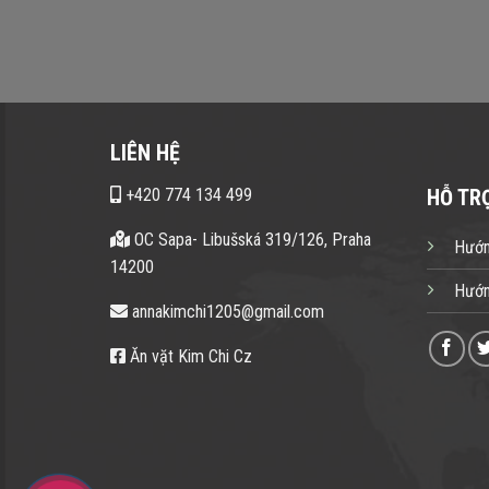
LIÊN HỆ
+420 774 134 499
HỖ TR
OC Sapa- Libušská 319/126, Praha
Hướn
14200
Hướn
annakimchi1205@gmail.com
Ăn vặt Kim Chi Cz