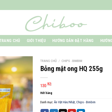
TRANG CHỦ
GIỚI THIỆU
HƯỚNG DẪN ĐẶT HÀNG
HƯỚNG
TRANG CHỦ
/
CHIPS - BIMBIM
Bỏng mật ong HQ 255g
Kč
130
Hết hàng
Danh mục:
Ăn Vặt Hàn/Nhật
,
Chips - Bimbim