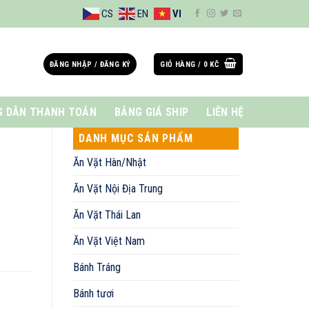
CS
EN
VI
ĐĂNG NHẬP / ĐĂNG KÝ
GIỎ HÀNG /
0
KČ
 DẪN THANH TOÁN
BẢNG GIÁ SHIP
LIÊN HỆ
DANH MỤC SẢN PHẨM
Ăn Vặt Hàn/Nhật
Ăn Vặt Nội Địa Trung
Ăn Vặt Thái Lan
Ăn Vặt Việt Nam
Bánh Tráng
Bánh tươi