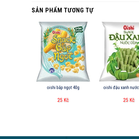
SẢN PHẨM TƯƠNG TỰ
ÀNG
đỏ 40g
oishi bắp ngọt 40g
oishi đậu xanh nướ
Kč
25
Kč
25
Kč